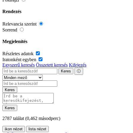
Rendezés
Relevancia szerint
Sorrend
Megjelenítés
Részletes adatok
Iratonként egyben
Egyszerű keresés
Összetett keresés
Kifejezés
Keres
ⓘ
Keres
Keres
2787 találat
(0,462 másodperc)
ikon nézet
lista nézet