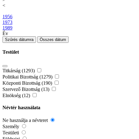
<
1956
1973
1989
Év
Szűrés dátumra
Összes dátum
Testület
Titkárság (1293)
Politikai Bizottság (1279)
Központi Bizottság (190)
Szervező Bizottság (13)
Elnökség (12)
Névtér használata
Ne használja a névteret
Személy
Testületi
Földrajzi