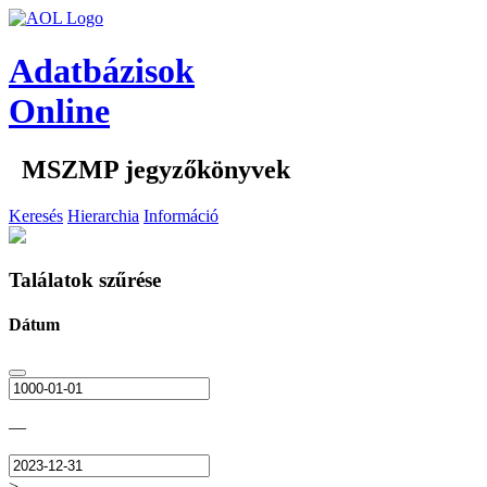
Adatbázisok
Online
MSZMP jegyzőkönyvek
Keresés
Hierarchia
Információ
Találatok szűrése
Dátum
—
>