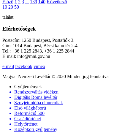
Előző
1
2
3
...
139
140
Következő
10
20
50
találat
Elérhetőségek
Postacím: 1250 Budapest, Postafiók 3.
Cím: 1014 Budapest, Bécsi kapu tér 2-4.
Tel.: +36 1 225 2843, +36 1 225 2844
E-mail: info@mnl.gov.hu
e-mail
facebook
vimeo
Magyar Nemzeti Levéltár © 2020 Minden jog fenntartva
Gyűjtemények
Rendszerváltás vidéken
Digitális Roma levéltár
Szovjetunióba elhurcoltak
Első világháború
Reformáció 500
Családtörténet
Helytörténet
Középkori gyűjtemény