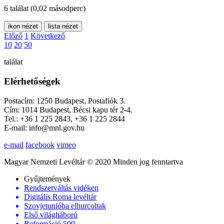
6 találat
(0,02 másodperc)
ikon nézet
lista nézet
Előző
1
Következő
10
20
50
találat
Elérhetőségek
Postacím: 1250 Budapest, Postafiók 3.
Cím: 1014 Budapest, Bécsi kapu tér 2-4.
Tel.: +36 1 225 2843, +36 1 225 2844
E-mail: info@mnl.gov.hu
e-mail
facebook
vimeo
Magyar Nemzeti Levéltár © 2020 Minden jog fenntartva
Gyűjtemények
Rendszerváltás vidéken
Digitális Roma levéltár
Szovjetunióba elhurcoltak
Első világháború
Reformáció 500