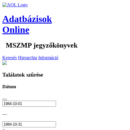
Adatbázisok
Online
MSZMP jegyzőkönyvek
Keresés
Hierarchia
Információ
Találatok szűrése
Dátum
—
>