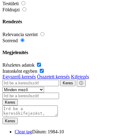
Testületi
Földrajzi
Rendezés
Relevancia szerint
Sorrend
Megjelenítés
Részletes adatok
Iratonként egyben
Egyszerű keresés
Összetett keresés
Kifejezés
Keres
ⓘ
Keres
Keres
Clear tag
Dátum: 1984-10