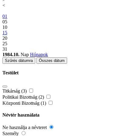
<
01
05
10
15
20
25
31
1984.10.
Nap
Hónapok
Szűrés dátumra
Összes dátum
Testület
Titkárság (3)
Politikai Bizottság (2)
Központi Bizottság (1)
Névtér használata
Ne használja a névteret
Személy