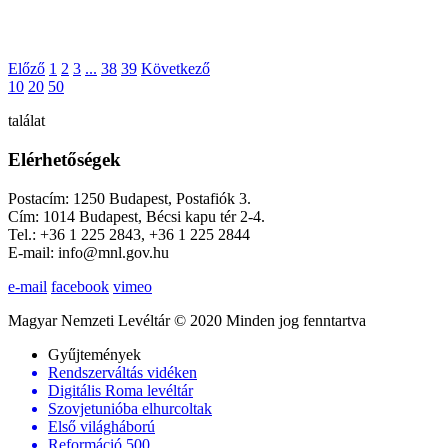
Előző
1
2
3
...
38
39
Következő
10
20
50
találat
Elérhetőségek
Postacím: 1250 Budapest, Postafiók 3.
Cím: 1014 Budapest, Bécsi kapu tér 2-4.
Tel.: +36 1 225 2843, +36 1 225 2844
E-mail: info@mnl.gov.hu
e-mail
facebook
vimeo
Magyar Nemzeti Levéltár © 2020 Minden jog fenntartva
Gyűjtemények
Rendszerváltás vidéken
Digitális Roma levéltár
Szovjetunióba elhurcoltak
Első világháború
Reformáció 500