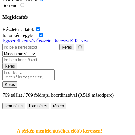
Sorrend
Megjelenítés
Részletes adatok
Iratonként egyben
Egyszerű keresés
Összetett keresés
Kifejezés
Keres
ⓘ
Keres
Keres
769 találat / 769 földrajzi koordinátával
(0,519 másodperc)
ikon nézet
lista nézet
térkép
A térkép megjelenítéséhez elöbb keressen!