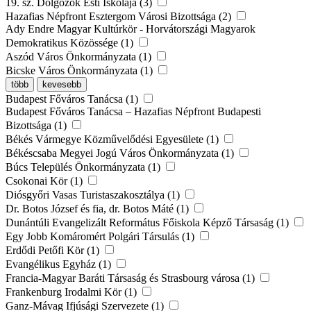
19. sz. Dolgozók Esti Iskolája (3)
Hazafias Népfront Esztergom Városi Bizottsága (2)
Ady Endre Magyar Kultúrkör - Horvátországi Magyarok
Demokratikus Közössége (1)
Aszód Város Önkormányzata (1)
Bicske Város Önkormányzata (1)
több
kevesebb
Budapest Főváros Tanácsa (1)
Budapest Főváros Tanácsa – Hazafias Népfront Budapesti
Bizottsága (1)
Békés Vármegye Közművelődési Egyesülete (1)
Békéscsaba Megyei Jogú Város Önkormányzata (1)
Búcs Település Önkormányzata (1)
Csokonai Kör (1)
Diósgyőri Vasas Turistaszakosztálya (1)
Dr. Botos József és fia, dr. Botos Máté (1)
Dunántúli Evangelizált Református Főiskola Képző Társaság (1)
Egy Jobb Komáromért Polgári Társulás (1)
Erdődi Petőfi Kör (1)
Evangélikus Egyház (1)
Francia-Magyar Baráti Társaság és Strasbourg városa (1)
Frankenburg Irodalmi Kör (1)
Ganz-Mávag Ifjúsági Szervezete (1)