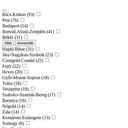
Bács-Kiskun (93)
Pest (76)
Budapest (54)
Borsod-Abaúj-Zemplén (41)
Békés (31)
több
kevesebb
Hajdú-Bihar (31)
Jász-Nagykun-Szolnok (23)
Csongrád-Csanád (22)
Fejér (22)
Heves (20)
Győr-Moson-Sopron (18)
Tolna (18)
Veszprém (18)
Szabolcs-Szatmár-Bereg (17)
Baranya (16)
Nógrád (14)
Zala (14)
Komárom-Esztergom (13)
Somogy (8)