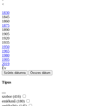
<
1830
1845
1860
1875
1890
1905
1920
1935
1950
1965
1980
1995
2019
Év
Szűrés dátumra
Összes dátum
Típus
szobor (416)
emlékmű (180)
emléktábla (145)