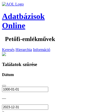
Adatbázisok
Online
Petőfi-emlékművek
Keresés
Hierarchia
Információ
Találatok szűrése
Dátum
—
>