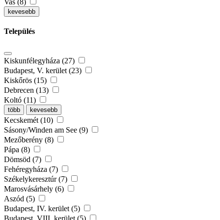
Vas (8)
kevesebb
Település
Kiskunfélegyháza (27)
Budapest, V. kerület (23)
Kiskőrös (15)
Debrecen (13)
Koltó (11)
több
kevesebb
Kecskemét (10)
Sásony/Winden am See (9)
Mezőberény (8)
Pápa (8)
Dömsöd (7)
Fehéregyháza (7)
Székelykeresztúr (7)
Marosvásárhely (6)
Aszód (5)
Budapest, IV. kerület (5)
Budapest, VIII. kerület (5)