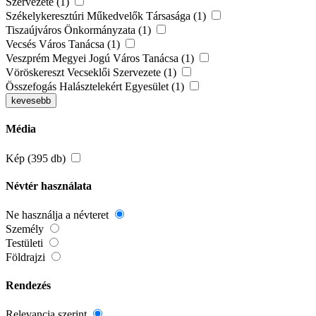
Szervezete (1)
Székelykeresztúri Műkedvelők Társasága (1)
Tiszaújváros Önkormányzata (1)
Vecsés Város Tanácsa (1)
Veszprém Megyei Jogú Város Tanácsa (1)
Vöröskereszt Vecseklői Szervezete (1)
Összefogás Halásztelekért Egyesület (1)
kevesebb
Média
Kép (395 db)
Névtér használata
Ne használja a névteret
Személy
Testületi
Földrajzi
Rendezés
Relevancia szerint