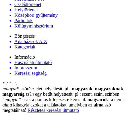
Családtörténet
Helytörténet
Középkori gyűjtemény
Pártiratok
Külügyminisztérium
Böngészés
Adatbázisok A-Z
Kategóriák
Információ
Használati útmutató
Impresszum
Keresési segítség
*
?
"
-
\
magyar
*
szórészletet helyettesít, pl.:
magyarok
,
magyaroknak
,
magyarság
sz
?
n
egy betűt helyettesít, pl.: sz
e
nt, sz
á
n, sz
í
nben
"
magyar
"
csak a pontos kifejezésre keres pl.
magyarok
-ra nem
-
alma
kihagyja azokat a találatokat, amelyben az
alma
szó
megtalálható
Részletes keresési útmutató