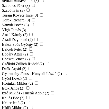
Serban Bunaventura (3)
Szabolcs Péter (3)
Szabó Iván (3)
Turáni Kovács Imre (3)
Török Richárd (3)
Vanyúr István (3)
Vígh Tamás (3)
Antal Károly (2)
Aradi Zsigmond (2)
Baksa Soós György (2)
Balogh Péter (2)
Bobály Attila (2)
Bocskai Vince (2)
Czélkúti Züllich Rudolf (2)
Deák Árpád (2)
Gyarmathy János - Hunyadi László (2)
Győri Dezső (2)
Horinkár Miklós (2)
Istók János (2)
Izsó Miklós - Huszár Adolf (2)
Kallós Ede (2)
Keller Jenő (2)
Köllő Miklós (2)