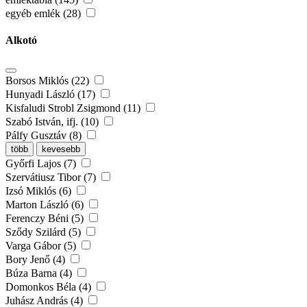
egyéb emlék (28)
Alkotó
Borsos Miklós (22)
Hunyadi László (17)
Kisfaludi Strobl Zsigmond (11)
Szabó István, ifj. (10)
Pálfy Gusztáv (8)
több
kevesebb
Győrfi Lajos (7)
Szervátiusz Tibor (7)
Izsó Miklós (6)
Marton László (6)
Ferenczy Béni (5)
Sződy Szilárd (5)
Varga Gábor (5)
Bory Jenő (4)
Búza Barna (4)
Domonkos Béla (4)
Juhász András (4)