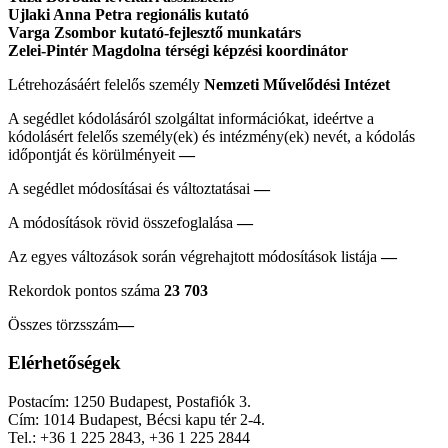
Ujlaki Anna Petra regionális kutató
Varga Zsombor kutató-fejlesztő munkatárs
Zelei-Pintér Magdolna térségi képzési koordinátor
Létrehozásáért felelős személy
Nemzeti Művelődési Intézet
A segédlet kódolásáról szolgáltat információkat, ideértve a
kódolásért felelős személy(ek) és intézmény(ek) nevét, a kódolás
időpontját és körülményeit
—
A segédlet módosításai és változtatásai
—
A módosítások rövid összefoglalása
—
Az egyes változások során végrehajtott módosítások listája
—
Rekordok pontos száma
23 703
Összes törzsszám
—
Elérhetőségek
Postacím: 1250 Budapest, Postafiók 3.
Cím: 1014 Budapest, Bécsi kapu tér 2-4.
Tel.: +36 1 225 2843, +36 1 225 2844