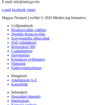
E-mail: info@mnl.gov.hu
e-mail
facebook
vimeo
Magyar Nemzeti Levéltár © 2020 Minden jog fenntartva
Gyűjtemények
Rendszerváltás vidéken
Digitális Roma levéltár
Szovjetunióba elhurcoltak
Első világháború
Reformáció 500
Családtörténet
Helytörténet
Középkori gyűjtemény
Pártiratok
Külügyminisztérium
Böngészés
Adatbázisok A-Z
Kategóriák
Információ
Használati útmutató
Impresszum
Keresési segítség