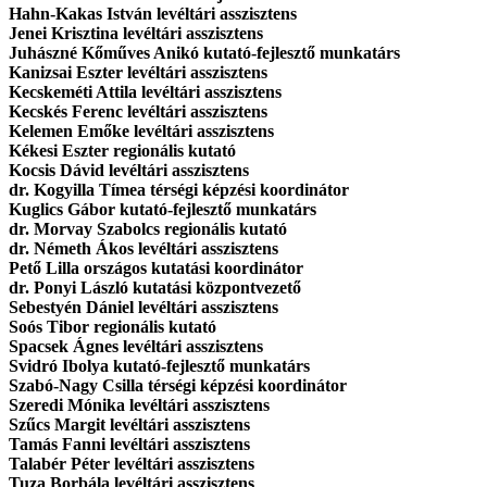
Hahn-Kakas István levéltári asszisztens
Jenei Krisztina levéltári asszisztens
Juhászné Kőműves Anikó kutató-fejlesztő munkatárs
Kanizsai Eszter levéltári asszisztens
Kecskeméti Attila levéltári asszisztens
Kecskés Ferenc levéltári asszisztens
Kelemen Emőke levéltári asszisztens
Kékesi Eszter regionális kutató
Kocsis Dávid levéltári asszisztens
dr. Kogyilla Tímea térségi képzési koordinátor
Kuglics Gábor kutató-fejlesztő munkatárs
dr. Morvay Szabolcs regionális kutató
dr. Németh Ákos levéltári asszisztens
Pető Lilla országos kutatási koordinátor
dr. Ponyi László kutatási központvezető
Sebestyén Dániel levéltári asszisztens
Soós Tibor regionális kutató
Spacsek Ágnes levéltári asszisztens
Svidró Ibolya kutató-fejlesztő munkatárs
Szabó-Nagy Csilla térségi képzési koordinátor
Szeredi Mónika levéltári asszisztens
Szűcs Margit levéltári asszisztens
Tamás Fanni levéltári asszisztens
Talabér Péter levéltári asszisztens
Tuza Borbála levéltári asszisztens