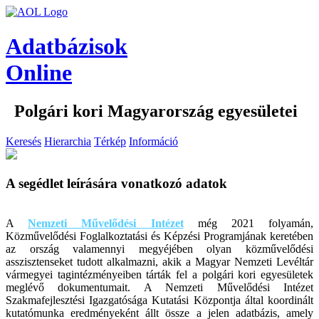
Adatbázisok
Online
Polgári kori Magyarország egyesületei
Keresés
Hierarchia
Térkép
Információ
A segédlet leírására vonatkozó adatok
A
Nemzeti Művelődési Intézet
még 2021 folyamán,
Közművelődési Foglalkoztatási és Képzési Programjának keretében
az ország valamennyi megyéjében olyan közművelődési
asszisztenseket tudott alkalmazni, akik a Magyar Nemzeti Levéltár
vármegyei tagintézményeiben tárták fel a polgári kori egyesületek
meglévő dokumentumait. A Nemzeti Művelődési Intézet
Szakmafejlesztési Igazgatósága Kutatási Központja által koordinált
kutatómunka eredményeként állt össze a jelen adatbázis, amely