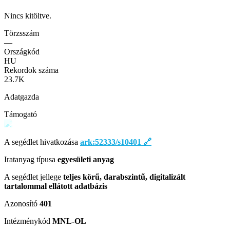
Nincs kitöltve.
Törzsszám
—
Országkód
HU
Rekordok száma
23.7
K
Adatgazda
Támogató
A segédlet hivatkozása
ark:52333/s10401
🔗
Iratanyag típusa
egyesületi anyag
A segédlet jellege
teljes körű, darabszintű, digitalizált
tartalommal ellátott adatbázis
Azonosító
401
Intézménykód
MNL-OL