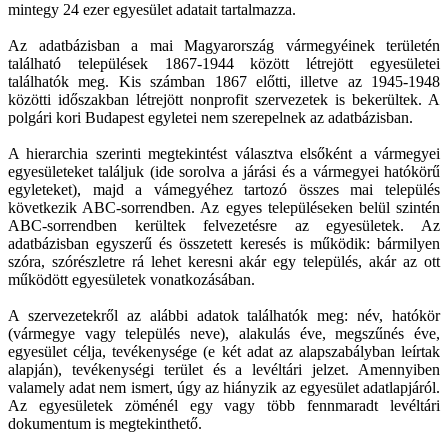
mintegy 24 ezer egyesület adatait tartalmazza.
Az adatbázisban a mai Magyarország vármegyéinek területén
található települések 1867-1944 között létrejött egyesületei
találhatók meg. Kis számban 1867 előtti, illetve az 1945-1948
közötti időszakban létrejött nonprofit szervezetek is bekerültek. A
polgári kori Budapest egyletei nem szerepelnek az adatbázisban.
A hierarchia szerinti megtekintést választva elsőként a vármegyei
egyesületeket találjuk (ide sorolva a járási és a vármegyei hatókörű
egyleteket), majd a vámegyéhez tartozó összes mai település
következik ABC-sorrendben. Az egyes településeken belül szintén
ABC-sorrendben kerültek felvezetésre az egyesületek. Az
adatbázisban egyszerű és összetett keresés is működik: bármilyen
szóra, szórészletre rá lehet keresni akár egy település, akár az ott
működött egyesületek vonatkozásában.
A szervezetekről az alábbi adatok találhatók meg: név, hatókör
(vármegye vagy település neve), alakulás éve, megszűnés éve,
egyesület célja, tevékenysége (e két adat az alapszabályban leírtak
alapján), tevékenységi terület és a levéltári jelzet. Amennyiben
valamely adat nem ismert, úgy az hiányzik az egyesület adatlapjáról.
Az egyesületek zöménél egy vagy több fennmaradt levéltári
dokumentum is megtekinthető.