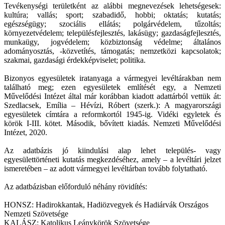
Tevékenységi területként az alábbi megnevezések lehetségesek:
kultúra; vallás; sport; szabadidő, hobbi; oktatás; kutatás;
egészségügy; szociális ellátás; polgárvédelem, tűzoltás;
környezetvédelem; településfejlesztés, lakásügy; gazdaságfejlesztés,
munkaügy, jogvédelem; közbiztonság védelme; általános
adományosztás, -közvetítés, támogatás; nemzetközi kapcsolatok;
szakmai, gazdasági érdekképviselet; politika.
Bizonyos egyesületek iratanyaga a vármegyei levéltárakban nem
található meg; ezen egyesületek említését egy, a Nemzeti
Művelődési Intézet által már korábban kiadott adattárból vettük át:
Szedlacsek, Emília – Hévízi, Róbert (szerk.): A magyarországi
egyesületek címtára a reformkortól 1945-ig. Vidéki egyletek és
körök I-III. kötet. Második, bővített kiadás. Nemzeti Művelődési
Intézet, 2020.
Az adatbázis jó kiindulási alap lehet település- vagy
egyesülettörténeti kutatás megkezdéséhez, amely – a levéltári jelzet
ismeretében – az adott vármegyei levéltárban tovább folytatható.
Az adatbázisban előforduló néhány rövidítés:
HONSZ: Hadirokkantak, Hadiözvegyek és Hadiárvák Országos
Nemzeti Szövetsége
KALÁSZ: Katolikus Leánykörök Szövetsége