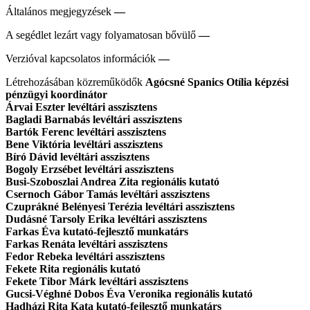
Általános megjegyzések
—
A segédlet lezárt vagy folyamatosan bővülő
—
Verzióval kapcsolatos információk
—
Létrehozásában közreműködők
Agócsné Spanics Otília képzési
pénzügyi koordinátor
Árvai Eszter levéltári asszisztens
Bagladi Barnabás levéltári asszisztens
Bartók Ferenc levéltári asszisztens
Bene Viktória levéltári asszisztens
Bíró Dávid levéltári asszisztens
Bogoly Erzsébet levéltári asszisztens
Busi-Szoboszlai Andrea Zita regionális kutató
Csernoch Gábor Tamás levéltári asszisztens
Czuprákné Belényesi Terézia levéltári asszisztens
Dudásné Tarsoly Erika levéltári asszisztens
Farkas Éva kutató-fejlesztő munkatárs
Farkas Renáta levéltári asszisztens
Fedor Rebeka levéltári asszisztens
Fekete Rita regionális kutató
Fekete Tibor Márk levéltári asszisztens
Gucsi-Véghné Dobos Éva Veronika regionális kutató
Hadházi Rita Kata kutató-fejlesztő munkatárs