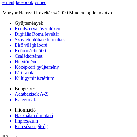
e-mail
facebook
vimeo
Magyar Nemzeti Levéltár © 2020 Minden jog fenntartva
Gyűjtemények
Rendszerváltás vidéken
Digitális Roma levéltár
Szovjetunióba elhurcoltak
Első világháború
Reformáció 500
Családtörténet
Helytörténet
Középkori gyűjtemény
Pártiratok
Külügyminisztérium
Böngészés
Adatbázisok A-Z
Kategóriák
Információ
Használati útmutató
Impresszum
Keresési segítség
*
?
"
-
\