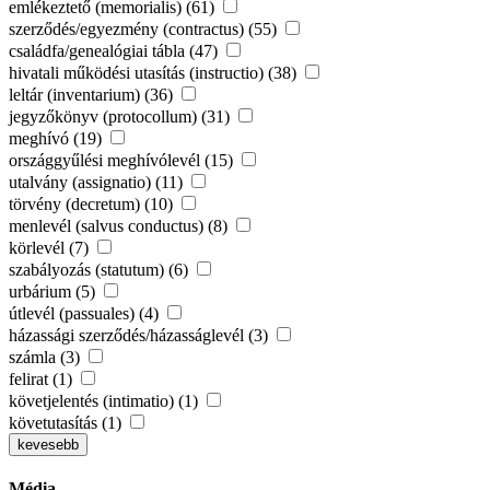
emlékeztető (memorialis) (61)
szerződés/egyezmény (contractus) (55)
családfa/genealógiai tábla (47)
hivatali működési utasítás (instructio) (38)
leltár (inventarium) (36)
jegyzőkönyv (protocollum) (31)
meghívó (19)
országgyűlési meghívólevél (15)
utalvány (assignatio) (11)
törvény (decretum) (10)
menlevél (salvus conductus) (8)
körlevél (7)
szabályozás (statutum) (6)
urbárium (5)
útlevél (passuales) (4)
házassági szerződés/házasságlevél (3)
számla (3)
felirat (1)
követjelentés (intimatio) (1)
követutasítás (1)
kevesebb
Média