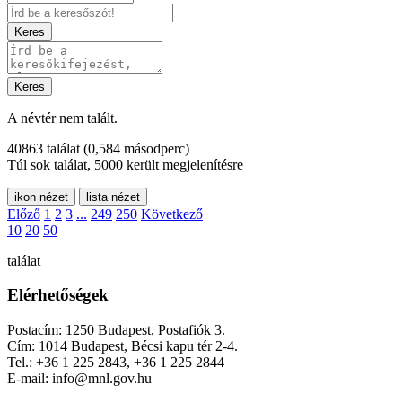
Keres
Keres
A névtér nem talált.
40863 találat
(0,584 másodperc)
Túl sok találat, 5000 került megjelenítésre
ikon nézet
lista nézet
Előző
1
2
3
...
249
250
Következő
10
20
50
találat
Elérhetőségek
Postacím: 1250 Budapest, Postafiók 3.
Cím: 1014 Budapest, Bécsi kapu tér 2-4.
Tel.: +36 1 225 2843, +36 1 225 2844
E-mail: info@mnl.gov.hu