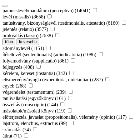
parancslevél/mandátum (perceptiva) (14041)
levél (missilis) (8658)
tanúsítvány, bizonyságlevél (testimonialis, attestatio) (6160)
jelentés (relatio) (3577)
örökvallás (fassio) (2638)
több
kevesebb
adománylevél (1151)
ítéletlevél (sententionalis) (adiudicatoria) (1086)
folyamodvány (supplicatio) (861)
feljegyzés (408)
kérelem, kereset (instantia) (342)
elismervény/nyugta (expeditoria, quietantiae) (287)
egyéb (268)
végrendelet (testamentum) (239)
tanúvallatási jegyzőkönyv (161)
összeírás (conscriptio) (144)
másolatok/másolati könyv (119)
előterjesztés, javaslat (propositionalis), vélemény (opinio) (117)
lajstrom, elenchus, extractus (99)
számadás (74)
átirat (71)