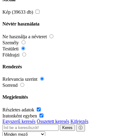
Kép (39633 db)
Névtér használata
Ne használja a névteret
Személy
Testületi
Földrajzi
Rendezés
Relevancia szerint
Sorrend
Megjelenítés
Részletes adatok
Iratonként egyben
Egyszerű keresés
Összetett keresés
Kifejezés
Keres
ⓘ