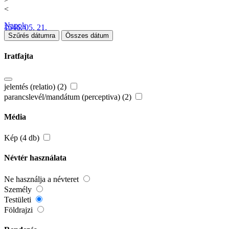
<
Napok
1546. 05. 21.
Szűrés dátumra
Összes dátum
Iratfajta
jelentés (relatio) (2)
parancslevél/mandátum (perceptiva) (2)
Média
Kép (4 db)
Névtér használata
Ne használja a névteret
Személy
Testületi
Földrajzi