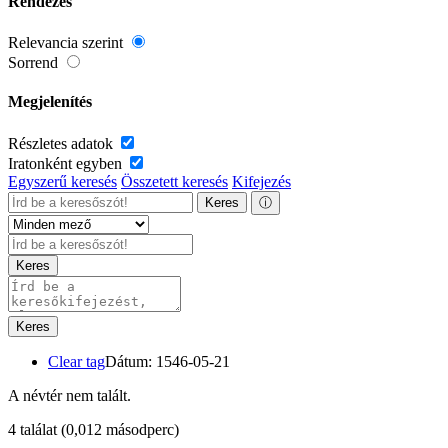
Rendezés
Relevancia szerint
Sorrend
Megjelenítés
Részletes adatok
Iratonként egyben
Egyszerű keresés
Összetett keresés
Kifejezés
Keres
ⓘ
Keres
Keres
Clear tag
Dátum: 1546-05-21
A névtér nem talált.
4 találat
(0,012 másodperc)