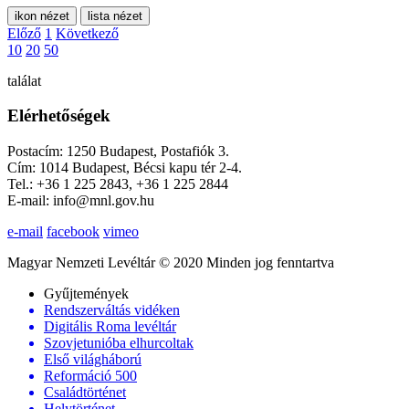
ikon nézet
lista nézet
Előző
1
Következő
10
20
50
találat
Elérhetőségek
Postacím: 1250 Budapest, Postafiók 3.
Cím: 1014 Budapest, Bécsi kapu tér 2-4.
Tel.: +36 1 225 2843, +36 1 225 2844
E-mail: info@mnl.gov.hu
e-mail
facebook
vimeo
Magyar Nemzeti Levéltár © 2020 Minden jog fenntartva
Gyűjtemények
Rendszerváltás vidéken
Digitális Roma levéltár
Szovjetunióba elhurcoltak
Első világháború
Reformáció 500
Családtörténet
Helytörténet