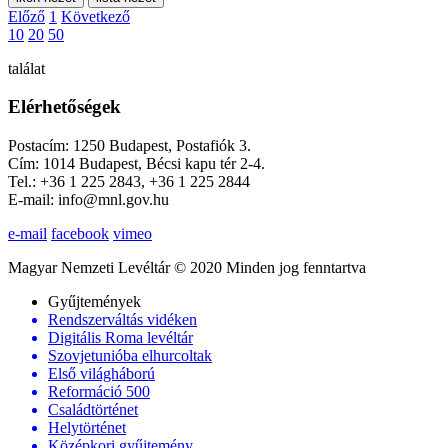
Előző
1
Következő
10
20
50
találat
Elérhetőségek
Postacím: 1250 Budapest, Postafiók 3.
Cím: 1014 Budapest, Bécsi kapu tér 2-4.
Tel.: +36 1 225 2843, +36 1 225 2844
E-mail: info@mnl.gov.hu
e-mail
facebook
vimeo
Magyar Nemzeti Levéltár © 2020 Minden jog fenntartva
Gyűjtemények
Rendszerváltás vidéken
Digitális Roma levéltár
Szovjetunióba elhurcoltak
Első világháború
Reformáció 500
Családtörténet
Helytörténet
Középkori gyűjtemény