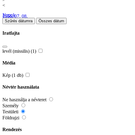
<
Napok
1556. 07. 08.
Szűrés dátumra
Összes dátum
Iratfajta
levél (missilis) (1)
Média
Kép (1 db)
Névtér használata
Ne használja a névteret
Személy
Testületi
Földrajzi
Rendezés