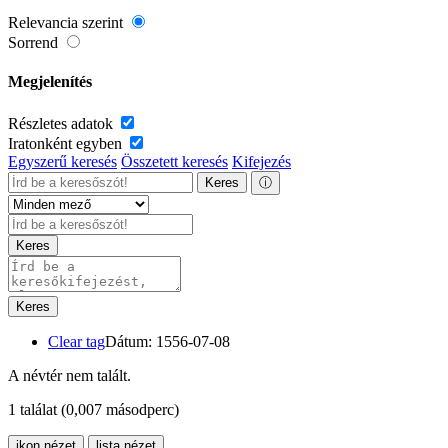
Relevancia szerint
Sorrend
Megjelenítés
Részletes adatok
Iratonként egyben
Egyszerű keresés
Összetett keresés
Kifejezés
Keres
ⓘ
Keres
Keres
Clear tag
Dátum: 1556-07-08
A névtér nem talált.
1 találat
(0,007 másodperc)
ikon nézet
lista nézet