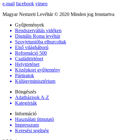
e-mail
facebook
vimeo
Magyar Nemzeti Levéltár © 2020 Minden jog fenntartva
Gyűjtemények
Rendszerváltás vidéken
Digitális Roma levéltár
Szovjetunióba elhurcoltak
Első világháború
Reformáció 500
Családtörténet
Helytörténet
Középkori gyűjtemény
Pártiratok
Külügyminisztérium
Böngészés
Adatbázisok A-Z
Kategóriák
Információ
Használati útmutató
Impresszum
Keresési segítség