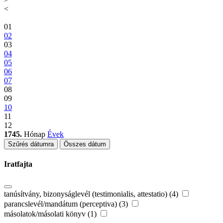
<
01
02
03
04
05
06
07
08
09
10
11
12
1745.
Hónap
Évek
Szűrés dátumra
Összes dátum
Iratfajta
tanúsítvány, bizonyságlevél (testimonialis, attestatio) (4)
parancslevél/mandátum (perceptiva) (3)
másolatok/másolati könyv (1)