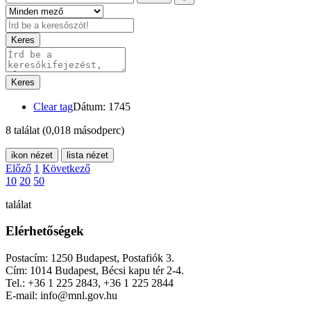
Keres
Keres
Clear tag
Dátum: 1745
8 találat
(0,018 másodperc)
ikon nézet
lista nézet
Előző
1
Következő
10
20
50
találat
Elérhetőségek
Postacím: 1250 Budapest, Postafiók 3.
Cím: 1014 Budapest, Bécsi kapu tér 2-4.
Tel.: +36 1 225 2843, +36 1 225 2844
E-mail: info@mnl.gov.hu