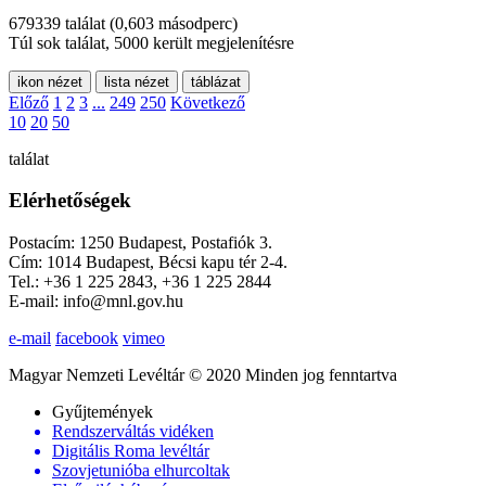
679339 találat
(0,603 másodperc)
Túl sok találat, 5000 került megjelenítésre
ikon nézet
lista nézet
táblázat
Előző
1
2
3
...
249
250
Következő
10
20
50
találat
Elérhetőségek
Postacím: 1250 Budapest, Postafiók 3.
Cím: 1014 Budapest, Bécsi kapu tér 2-4.
Tel.: +36 1 225 2843, +36 1 225 2844
E-mail: info@mnl.gov.hu
e-mail
facebook
vimeo
Magyar Nemzeti Levéltár © 2020 Minden jog fenntartva
Gyűjtemények
Rendszerváltás vidéken
Digitális Roma levéltár
Szovjetunióba elhurcoltak