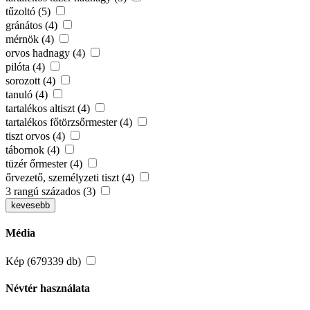
tűzoltó (5)
gránátos (4)
mérnök (4)
orvos hadnagy (4)
pilóta (4)
sorozott (4)
tanuló (4)
tartalékos altiszt (4)
tartalékos főtörzsőrmester (4)
tiszt orvos (4)
tábornok (4)
tüzér őrmester (4)
őrvezető, személyzeti tiszt (4)
3 rangú százados (3)
kevesebb
Média
Kép (679339 db)
Névtér használata