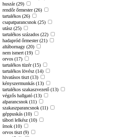
huszár (29)
rendőr őrmester (26)
tartalékos (26)
csapatparancsnok (25)
utász (25)
tartalékos százados (22)
hadapród őrmester (21)
altábornagy (20)
nem ismert (19)
orvos (17)
tartalékos tüzér (15)
tartalékos lövész (14)
hivatásos tiszt (13)
kényszermunkás (13)
tartalékos szakaszvezető (13)
végzős hallgató (13)
alparancsnok (11)
szakaszparancsnok (11)
géppuskás (10)
tábori lelkész (10)
írnok (10)
orvos tiszt (9)