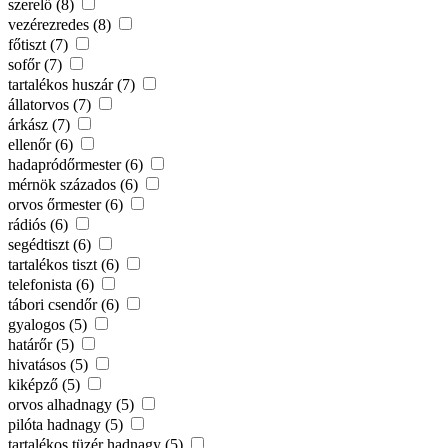
szerelő (8)
vezérezredes (8)
főtiszt (7)
sofőr (7)
tartalékos huszár (7)
állatorvos (7)
árkász (7)
ellenőr (6)
hadapródőrmester (6)
mérnök százados (6)
orvos őrmester (6)
rádiós (6)
segédtiszt (6)
tartalékos tiszt (6)
telefonista (6)
tábori csendőr (6)
gyalogos (5)
határőr (5)
hivatásos (5)
kiképző (5)
orvos alhadnagy (5)
pilóta hadnagy (5)
tartalékos tüzér hadnagy (5)