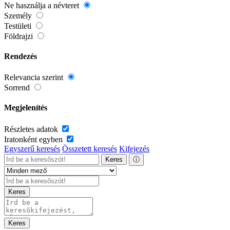
Ne használja a névteret
Személy
Testületi
Földrajzi
Rendezés
Relevancia szerint
Sorrend
Megjelenítés
Részletes adatok
Iratonként egyben
Egyszerű keresés
Összetett keresés
Kifejezés
Keres
ⓘ
Keres
Keres