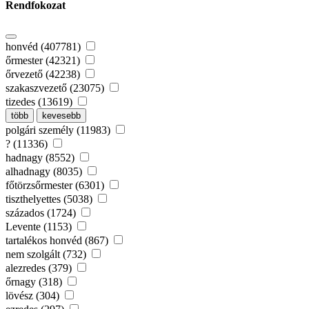
Rendfokozat
honvéd (407781)
őrmester (42321)
őrvezető (42238)
szakaszvezető (23075)
tizedes (13619)
több
kevesebb
polgári személy (11983)
? (11336)
hadnagy (8552)
alhadnagy (8035)
főtörzsőrmester (6301)
tiszthelyettes (5038)
százados (1724)
Levente (1153)
tartalékos honvéd (867)
nem szolgált (732)
alezredes (379)
őrnagy (318)
lövész (304)