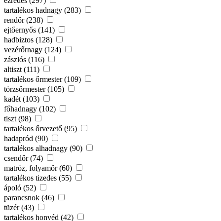
ezredes (297)
tartalékos hadnagy (283)
rendőr (238)
ejtőernyős (141)
hadbiztos (128)
vezérőrnagy (124)
zászlós (116)
altiszt (111)
tartalékos őrmester (109)
törzsőrmester (105)
kadét (103)
főhadnagy (102)
tiszt (98)
tartalékos őrvezető (95)
hadapród (90)
tartalékos alhadnagy (90)
csendőr (74)
matróz, folyamőr (60)
tartalékos tizedes (55)
ápoló (52)
parancsnok (46)
tüzér (43)
tartalékos honvéd (42)