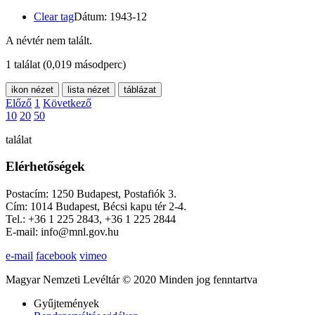
Clear tag
Dátum: 1943-12
A névtér nem talált.
1 találat
(0,019 másodperc)
ikon nézet
lista nézet
táblázat
Előző
1
Következő
10
20
50
találat
Elérhetőségek
Postacím: 1250 Budapest, Postafiók 3.
Cím: 1014 Budapest, Bécsi kapu tér 2-4.
Tel.: +36 1 225 2843, +36 1 225 2844
E-mail: info@mnl.gov.hu
e-mail
facebook
vimeo
Magyar Nemzeti Levéltár © 2020 Minden jog fenntartva
Gyűjtemények