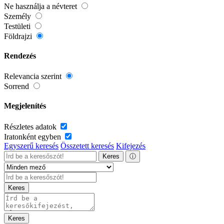
Ne használja a névteret
Személy
Testületi
Földrajzi
Rendezés
Relevancia szerint
Sorrend
Megjelenítés
Részletes adatok
Iratonként egyben
Egyszerű keresés
Összetett keresés
Kifejezés
Keres
ⓘ
Keres
Keres