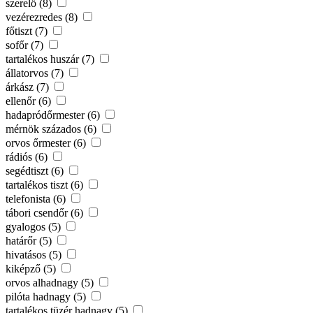
szerelő (8)
vezérezredes (8)
főtiszt (7)
sofőr (7)
tartalékos huszár (7)
állatorvos (7)
árkász (7)
ellenőr (6)
hadapródőrmester (6)
mérnök százados (6)
orvos őrmester (6)
rádiós (6)
segédtiszt (6)
tartalékos tiszt (6)
telefonista (6)
tábori csendőr (6)
gyalogos (5)
határőr (5)
hivatásos (5)
kiképző (5)
orvos alhadnagy (5)
pilóta hadnagy (5)
tartalékos tüzér hadnagy (5)