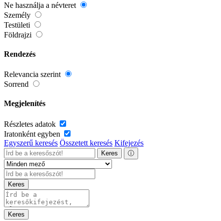
Ne használja a névteret
Személy
Testületi
Földrajzi
Rendezés
Relevancia szerint
Sorrend
Megjelenítés
Részletes adatok
Iratonként egyben
Egyszerű keresés
Összetett keresés
Kifejezés
Keres
ⓘ
Keres
Keres