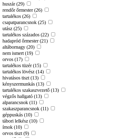
huszár (29)
rendőr őrmester (26)
tartalékos (26)
csapatparancsnok (25)
utász (25)
tartalékos százados (22)
hadapród őrmester (21)
altábornagy (20)
nem ismert (19)
orvos (17)
tartalékos tüzér (15)
tartalékos lövész (14)
hivatásos tiszt (13)
kényszermunkás (13)
tartalékos szakaszvezető (13)
végzős hallgató (13)
alparancsnok (11)
szakaszparancsnok (11)
géppuskás (10)
tábori lelkész (10)
írnok (10)
orvos tiszt (9)