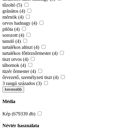
tűzoltó (5)
gránátos (4)
mérnök (4)
orvos hadnagy (4)
pilóta (4)
sorozott (4)
tanuló (4)
tartalékos altiszt (4)
tartalékos főtörzsőrmester (4)
tiszt orvos (4)
tábornok (4)
tüzér őrmester (4)
őrvezető, személyzeti tiszt (4)
3 rangú százados (3)
kevesebb
Média
Kép (679339 db)
Névtér használata