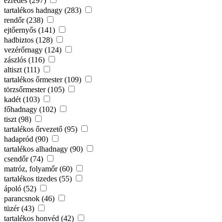
ezredes (297)
tartalékos hadnagy (283)
rendőr (238)
ejtőernyős (141)
hadbiztos (128)
vezérőrnagy (124)
zászlós (116)
altiszt (111)
tartalékos őrmester (109)
törzsőrmester (105)
kadét (103)
főhadnagy (102)
tiszt (98)
tartalékos őrvezető (95)
hadapród (90)
tartalékos alhadnagy (90)
csendőr (74)
matróz, folyamőr (60)
tartalékos tizedes (55)
ápoló (52)
parancsnok (46)
tüzér (43)
tartalékos honvéd (42)