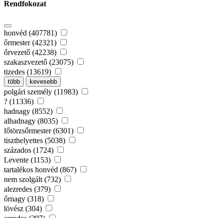
Rendfokozat
honvéd (407781)
őrmester (42321)
őrvezető (42238)
szakaszvezető (23075)
tizedes (13619)
több
kevesebb
polgári személy (11983)
? (11336)
hadnagy (8552)
alhadnagy (8035)
főtörzsőrmester (6301)
tiszthelyettes (5038)
százados (1724)
Levente (1153)
tartalékos honvéd (867)
nem szolgált (732)
alezredes (379)
őrnagy (318)
lövész (304)