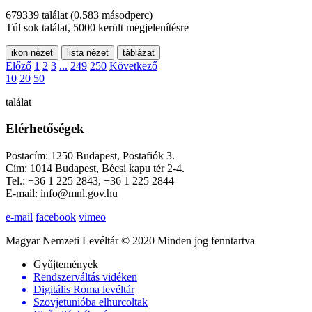
679339 találat
(0,583 másodperc)
Túl sok találat, 5000 került megjelenítésre
ikon nézet
lista nézet
táblázat
Előző
1
2
3
...
249
250
Következő
10
20
50
találat
Elérhetőségek
Postacím: 1250 Budapest, Postafiók 3.
Cím: 1014 Budapest, Bécsi kapu tér 2-4.
Tel.: +36 1 225 2843, +36 1 225 2844
E-mail: info@mnl.gov.hu
e-mail
facebook
vimeo
Magyar Nemzeti Levéltár © 2020 Minden jog fenntartva
Gyűjtemények
Rendszerváltás vidéken
Digitális Roma levéltár
Szovjetunióba elhurcoltak