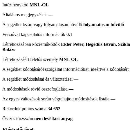
Intézménykód
MNL-OL
Általános megjegyzések
—
A segédlet lezárt vagy folyamatosan bővülő
folyamatosan bővülő
Verzióval kapcsolatos információk
0.1
Létrehozásában közreműködők
Ekler Péter, Hegedüs István, Szikl
Balázs
Létrehozásáért felelős személy
MNL OL
A segédlet kódolásáról szolgáltat információkat, ideértve a kódolásért
A segédlet módosításai és változtatásai
—
A módosítások rövid összefoglalása
—
Az egyes változások során végrehajtott módosítások listája
—
Rekordok pontos száma
34 652
Összes törzsszám
nem levéltári anyag
Elérhetőségek