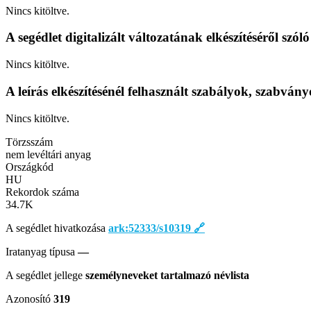
Nincs kitöltve.
A segédlet digitalizált változatának elkészítéséről szó
Nincs kitöltve.
A leírás elkészítésénél felhasznált szabályok, szabván
Nincs kitöltve.
Törzsszám
nem levéltári anyag
Országkód
HU
Rekordok száma
34.7
K
A segédlet hivatkozása
ark:52333/s10319
🔗
Iratanyag típusa
—
A segédlet jellege
személyneveket tartalmazó névlista
Azonosító
319