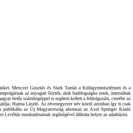
elmüket. Menczer Gusztáv és Stark Tamás a Külügyminisztérium és a
mpolgárnak az anyagait őrizték, akik hadifogságba estek, internáltak
agyar betűs számítógéppel is segíteni kellett a feldolgozást, cserébe az
zgatója, Hajma László. Az ötvenegyezer név közül azonban így is csak
sban publikálta az Új Magyarország ahonnan az Axel Springer Kiadó
evéltár munkatársainak segítségével állította helyre az adatbázist.