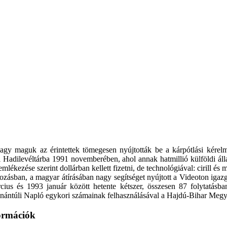
 vagy maguk az érintettek tömegesen nyújtották be a kárpótlási kér
i Hadilevéltárba 1991 novemberében, ahol annak hatmillió külföldi álla
lékezése szerint dollárban kellett fizetni, de technológiával: cirill és m
gozásban, a magyar átírásában nagy segítséget nyújtott a Videoton iga
március és 1993 január között hetente kétszer, összesen 87 folytatá
ntúli Napló egykori számainak felhasználásával a Hajdú-Bihar Megyei L
formációk