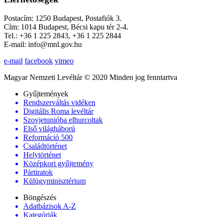
Postacím: 1250 Budapest, Postafiók 3.
Cím: 1014 Budapest, Bécsi kapu tér 2-4.
Tel.: +36 1 225 2843, +36 1 225 2844
E-mail: info@mnl.gov.hu
e-mail
facebook
vimeo
Magyar Nemzeti Levéltár © 2020 Minden jog fenntartva
Gyűjtemények
Rendszerváltás vidéken
Digitális Roma levéltár
Szovjetunióba elhurcoltak
Első világháború
Reformáció 500
Családtörténet
Helytörténet
Középkori gyűjtemény
Pártiratok
Külügyminisztérium
Böngészés
Adatbázisok A-Z
Kategóriák