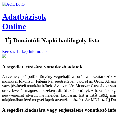
Adatbázisok
Online
Új Dunántúli Napló hadifogoly lista
Keresés
Térkép
Információ
A segédlet leírására vonatkozó adatok
A személyi kárpótlási törvény végrehajtása során a hozzátartozók
moszkvai főkonzul, Fábián Pál segítségével jutott el az Orosz Állam
vagy jóvátételi munkára ítéltek. Az átvételért Menczer Gusztáv visszaem
orosz levéltár mágneslemezeken adta át az állományt. A hazai feldol
negyvenezret sikerült megfelelően kiolvasni. Ezt a listát 1992. 
tulajdonában lévő megyei lapok átvették a közlést. Az MNL az Új Duná
A segédlet kiadására vagy terjesztésére vonatkozó in