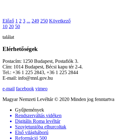
Előző
1
2
3
...
249
250
Következő
10
20
50
találat
Elérhetőségek
Postacím: 1250 Budapest, Postafiók 3.
Cím: 1014 Budapest, Bécsi kapu tér 2-4.
Tel.: +36 1 225 2843, +36 1 225 2844
E-mail: info@mnl.gov.hu
e-mail
facebook
vimeo
Magyar Nemzeti Levéltár © 2020 Minden jog fenntartva
Gyűjtemények
Rendszerváltás vidéken
Digitális Roma levéltár
Szovjetunióba elhurcoltak
Első világháború
Reformáció 500