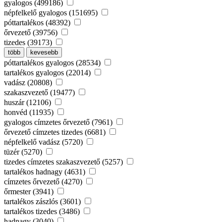
gyalogos (499186)
népfelkelő gyalogos (151695)
póttartalékos (48392)
őrvezető (39756)
tizedes (39173)
több
kevesebb
póttartalékos gyalogos (28534)
tartalékos gyalogos (22014)
vadász (20808)
szakaszvezető (19477)
huszár (12106)
honvéd (11935)
gyalogos címzetes őrvezető (7961)
őrvezető címzetes tizedes (6681)
népfelkelő vadász (5720)
tüzér (5270)
tizedes címzetes szakaszvezető (5257)
tartalékos hadnagy (4631)
címzetes őrvezető (4270)
őrmester (3941)
tartalékos zászlós (3601)
tartalékos tizedes (3486)
hadnagy (3040)