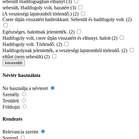
sebesült Hadifogságban elhunyt (3)
sebesült, Hadifogoly volt, hazatért (3)
(A veszteségi lajstromból törlendő.) (2)
Csere útján visszatért hadirokkant. Sebesült és hadifogoly volt. (2)
Egészséges, halottnak jelentették. (2)
Hadifogoly volt, csere útján visszatért és elhunyt. halott (2)
Hadifogoly volt. Törlendő. (2)
Hadifogolynak jelentették, a veszteségi lajstromból törlendő. (2)
eltűnt (nem sebesült) (2)
kevesebb
Névtér használata
Ne használja a névteret
Személy
Testületi
Földrajzi
Rendezés
Relevancia szerint
Sorrend