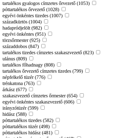
tartalékos gyalogos címzetes őrvezető (1053)
póttartalékos őrvezető (1028)
egyévi önkéntes tizedes (1007)
századkürtös (1004)
hadapródjelölt (982)
egyévi önkéntes (951)
törzsőrmester (925)
századdobos (847)
tartalékos tizedes címzetes szakaszvezető (823)
ulánus (809)
tartalékos főhadnagy (808)
tartalékos őrvezető címzetes tizedes (799)
népfelkelő tüzér (776)
trénkatona (763)
árkász (677)
szakaszvezető címzetes őrmester (654)
egyévi önkéntes szakaszvezető (606)
irányzótüzér (599)
hidász (588)
póttartalékos tizedes (582)
póttartalékos tüzér (498)
póttartalékos hidász (481)