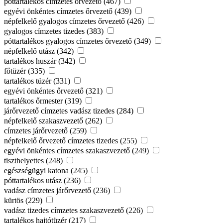
póttartalékos címzetes őrvezető (467)
egyévi önkéntes címzetes őrvezető (439)
népfelkelő gyalogos címzetes őrvezető (426)
gyalogos címzetes tizedes (383)
póttartalékos gyalogos címzetes őrvezető (349)
népfelkelő utász (342)
tartalékos huszár (342)
főtüzér (335)
tartalékos tüzér (331)
egyévi önkéntes őrvezető (321)
tartalékos őrmester (319)
járőrvezető címzetes vadász tizedes (284)
népfelkelő szakaszvezető (262)
címzetes járőrvezető (259)
népfelkelő őrvezető címzetes tizedes (255)
egyévi önkéntes címzetes szakaszvezető (249)
tiszthelyettes (248)
egészségügyi katona (245)
póttartalékos utász (236)
vadász címzetes járőrvezető (236)
kürtös (229)
vadász tizedes címzetes szakaszvezető (226)
tartalékos hajtótüzér (217)