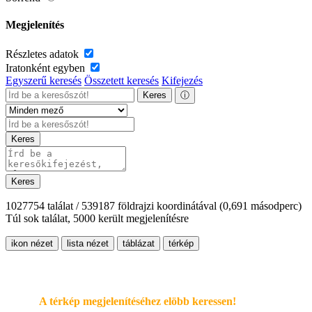
Megjelenítés
Részletes adatok
Iratonként egyben
Egyszerű keresés
Összetett keresés
Kifejezés
Keres
ⓘ
Keres
Keres
1027754 találat / 539187 földrajzi koordinátával
(0,691 másodperc)
Túl sok találat, 5000 került megjelenítésre
ikon nézet
lista nézet
táblázat
térkép
A térkép megjelenítéséhez elöbb keressen!