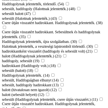
Hadifogolynak jelentették, törlendő. (54)
sebesült, hadifogoly (Halottnak jelentették.) (48)
sebesült halott (47)
sebesült (Halottnak jelentették.) (43)
Csere útján visszatért hadirokkant. Hadifogolynak jelentették. (38)
Csere útján visszatért hadirokkant. Sebesültnek és hadifogolynak
jelentették. (35)
Hadifogolynak jelentették, újra szolgálatban. (30)
Halottnak jelentették, a veszteségi lajstromból törlendő. (30)
hadirokkantként visszatért (hadifogoly és sebesült volt) (21)
halott (Hadifogolynak jelentették.) (21)
hadifogoly, sebesült (19)
hadirokkant (Hadifogoly volt.) (18)
sebesült (halott) (18)
Hadifogolynak jelentették. (14)
sebesült, Hadifogságban elhunyt (14)
sebesült, hadifogoly hadirokkant (13)
halott (hivatalosan nem igazolt) (12)
halott (sebesült helyett) (12)
sebesült (Hadifogolynak jelentették, csere útján visszatért.) (11)
Csere útján visszatért hadirokkant. Hadifogolynak jelentették,