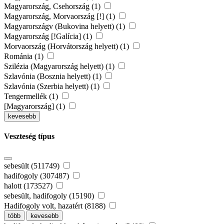
Magyarország, Csehország (1)
Magyarország, Morvaország [!] (1)
Magyarországv (Bukovina helyett) (1)
Magyarország [!Galícia] (1)
Morvaország (Horvátország helyett) (1)
Románia (1)
Szilézia (Magyarország helyett) (1)
Szlavónia (Bosznia helyett) (1)
Szlavónia (Szerbia helyett) (1)
Tengermellék (1)
[Magyarország] (1)
kevesebb
Veszteség típus
sebesült (511749)
hadifogoly (307487)
halott (173527)
sebesült, hadifogoly (15190)
Hadifogoly volt, hazatért (8188)
több
kevesebb