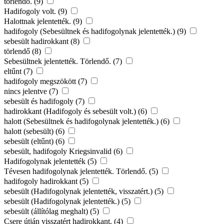
törlendő. (9)
Hadifogoly volt. (9)
Halottnak jelentették. (9)
hadifogoly (Sebesültnek és hadifogolynak jelentették.) (9)
sebesült hadirokkant (8)
törlendő (8)
Sebesültnek jelentették. Törlendő. (7)
eltűnt (7)
hadifogoly megszökött (7)
nincs jelentve (7)
sebesült és hadifogoly (7)
hadirokkant (Hadifogoly és sebesült volt.) (6)
halott (Sebesültnek és hadifogolynak jelentették.) (6)
halott (sebesült) (6)
sebesült (eltűnt) (6)
sebesült, hadifogoly Kriegsinvalid (6)
Hadifogolynak jelentették (5)
Tévesen hadifogolynak jelentették. Törlendő. (5)
hadifogoly hadirokkant (5)
sebesült (Hadifogolynak jelentették, visszatért.) (5)
sebesült (Hadifogolynak jelentették.) (5)
sebesült (állítólag meghalt) (5)
Csere útján visszatért hadirokkant. (4)