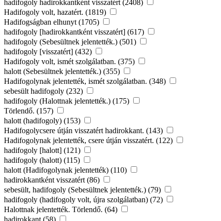
hadifogoly hadirokkantként visszatért (2408)
Hadifogoly volt, hazatért. (1819)
Hadifogságban elhunyt (1705)
hadifogoly [hadirokkantként visszatért] (617)
hadifogoly (Sebesültnek jelentették.) (501)
hadifogoly [visszatért] (432)
Hadifogoly volt, ismét szolgálatban. (375)
halott (Sebesültnek jelentették.) (355)
Hadifogolynak jelentették, ismét szolgálatban. (348)
sebesült hadifogoly (232)
hadifogoly (Halottnak jelentették.) (175)
Törlendő. (157)
halott (hadifogoly) (153)
Hadifogolycsere útján visszatért hadirokkant. (143)
Hadifogolynak jelentették, csere útján visszatért. (122)
hadifogoly [halott] (121)
hadifogoly (halott) (115)
halott (Hadifogolynak jelentették) (110)
hadirokkantként visszatért (86)
sebesült, hadifogoly (Sebesültnek jelentették.) (79)
hadifogoly (hadifogoly volt, újra szolgálatban) (72)
Halottnak jelentették. Törlendő. (64)
hadirokkant (58)