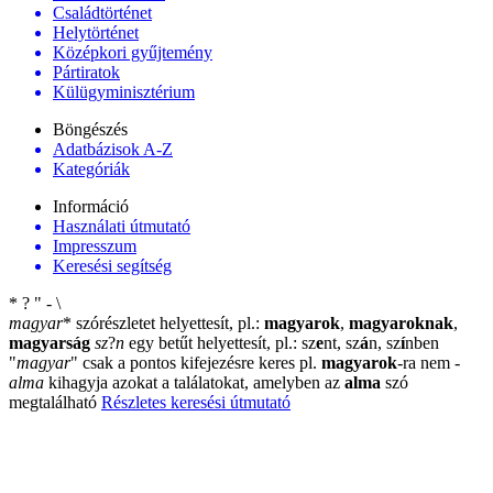
Családtörténet
Helytörténet
Középkori gyűjtemény
Pártiratok
Külügyminisztérium
Böngészés
Adatbázisok A-Z
Kategóriák
Információ
Használati útmutató
Impresszum
Keresési segítség
*
?
"
-
\
magyar
*
szórészletet helyettesít, pl.:
magyarok
,
magyaroknak
,
magyarság
sz
?
n
egy betűt helyettesít, pl.: sz
e
nt, sz
á
n, sz
í
nben
"
magyar
"
csak a pontos kifejezésre keres pl.
magyarok
-ra nem
-
alma
kihagyja azokat a találatokat, amelyben az
alma
szó
megtalálható
Részletes keresési útmutató