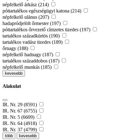
népfelkelő árkász (214)
póttartalékos egészségügyi katona (214)
népfelkelő ulánus (207)
hadapródjelölt őrmester (197)
póttartalékos őrvezető címzetes tizedes (197)
tartalékos századkürtös (190)
tartalékos vadász tizedes (189)
őrnagy (188)
népfelkelő hadnagy (187)
tartalékos századdobos (187)
népfelkelő munkás (185)
kevesebb
Alakulat
IR. Nr. 29 (8591)
IR. Nr. 67 (6755)
IR. Nr. 5 (6609)
IR. Nr. 64 (4918)
IR. Nr. 37 (4799)
több
kevesebb