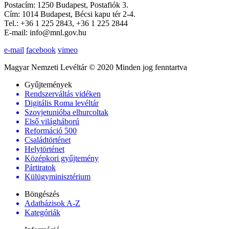
Postacím: 1250 Budapest, Postafiók 3.
Cím: 1014 Budapest, Bécsi kapu tér 2-4.
Tel.: +36 1 225 2843, +36 1 225 2844
E-mail: info@mnl.gov.hu
e-mail
facebook
vimeo
Magyar Nemzeti Levéltár © 2020 Minden jog fenntartva
Gyűjtemények
Rendszerváltás vidéken
Digitális Roma levéltár
Szovjetunióba elhurcoltak
Első világháború
Reformáció 500
Családtörténet
Helytörténet
Középkori gyűjtemény
Pártiratok
Külügyminisztérium
Böngészés
Adatbázisok A-Z
Kategóriák