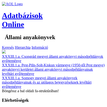
Adatbázisok
Online
Állami anyakönyvek
Keresés
Hierarchia
Információ
XXXIII.1.a. Csongrád megyei állami anyakönyvi másodpéldányok
gyűjteménye
XXXIII.1.a. Pest-Pilis-Solt-Kiskun vármegye (1950-től Pest megye)
anyakönyvi kerületei állami anyakönyvi másodpéldányainak
levéltári gyűjteménye
XXXIII.1.a. Somogy megyei állami anyakönyvek
másodpéldányainak és az utólagos bejegyzéseknek levéltári
gyűjteménye
Böngéssz a bal oldali fa-struktúrában!
Elérhetőségek