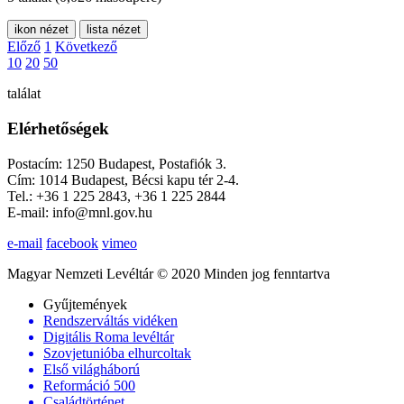
ikon nézet
lista nézet
Előző
1
Következő
10
20
50
találat
Elérhetőségek
Postacím: 1250 Budapest, Postafiók 3.
Cím: 1014 Budapest, Bécsi kapu tér 2-4.
Tel.: +36 1 225 2843, +36 1 225 2844
E-mail: info@mnl.gov.hu
e-mail
facebook
vimeo
Magyar Nemzeti Levéltár © 2020 Minden jog fenntartva
Gyűjtemények
Rendszerváltás vidéken
Digitális Roma levéltár
Szovjetunióba elhurcoltak
Első világháború
Reformáció 500
Családtörténet