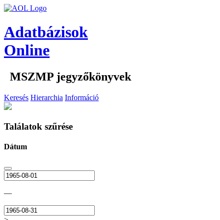
Adatbázisok
Online
MSZMP jegyzőkönyvek
Keresés
Hierarchia
Információ
Találatok szűrése
Dátum
—
>