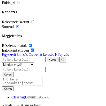
Földrajzi
Rendezés
Relevancia szerint
Sorrend
Megjelenítés
Részletes adatok
Iratonként egyben
Egyszerű keresés
Összetett keresés
Kifejezés
Keres
ⓘ
Keres
Keres
Clear tag
Dátum: 1965-08
5 találat
(0,026 másodperc)