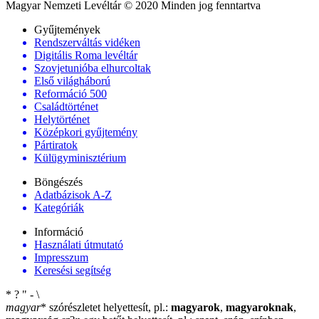
Magyar Nemzeti Levéltár © 2020 Minden jog fenntartva
Gyűjtemények
Rendszerváltás vidéken
Digitális Roma levéltár
Szovjetunióba elhurcoltak
Első világháború
Reformáció 500
Családtörténet
Helytörténet
Középkori gyűjtemény
Pártiratok
Külügyminisztérium
Böngészés
Adatbázisok A-Z
Kategóriák
Információ
Használati útmutató
Impresszum
Keresési segítség
*
?
"
-
\
magyar
*
szórészletet helyettesít, pl.:
magyarok
,
magyaroknak
,