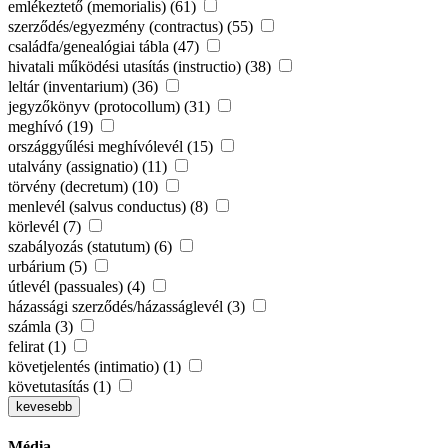
emlékeztető (memorialis) (61)
szerződés/egyezmény (contractus) (55)
családfa/genealógiai tábla (47)
hivatali működési utasítás (instructio) (38)
leltár (inventarium) (36)
jegyzőkönyv (protocollum) (31)
meghívó (19)
országgyűlési meghívólevél (15)
utalvány (assignatio) (11)
törvény (decretum) (10)
menlevél (salvus conductus) (8)
körlevél (7)
szabályozás (statutum) (6)
urbárium (5)
útlevél (passuales) (4)
házassági szerződés/házasságlevél (3)
számla (3)
felirat (1)
követjelentés (intimatio) (1)
követutasítás (1)
kevesebb
Média