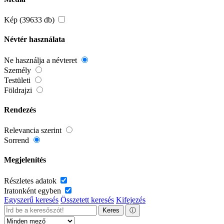
Kép (39633 db)
Névtér használata
Ne használja a névteret
Személy
Testületi
Földrajzi
Rendezés
Relevancia szerint
Sorrend
Megjelenítés
Részletes adatok
Iratonként egyben
Egyszerű keresés
Összetett keresés
Kifejezés
Keres
ⓘ