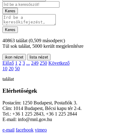
Keres
Keres
40863 találat
(0,509 másodperc)
Túl sok találat, 5000 került megjelenítésre
ikon nézet
lista nézet
Előző
1
2
3
...
249
250
Következő
10
20
50
találat
Elérhetőségek
Postacím: 1250 Budapest, Postafiók 3.
Cím: 1014 Budapest, Bécsi kapu tér 2-4.
Tel.: +36 1 225 2843, +36 1 225 2844
E-mail: info@mnl.gov.hu
e-mail
facebook
vimeo