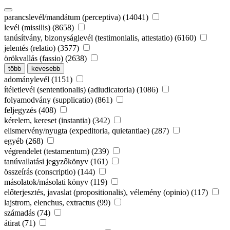
parancslevél/mandátum (perceptiva) (14041)
levél (missilis) (8658)
tanúsítvány, bizonyságlevél (testimonialis, attestatio) (6160)
jelentés (relatio) (3577)
örökvallás (fassio) (2638)
több
kevesebb
adománylevél (1151)
ítéletlevél (sententionalis) (adiudicatoria) (1086)
folyamodvány (supplicatio) (861)
feljegyzés (408)
kérelem, kereset (instantia) (342)
elismervény/nyugta (expeditoria, quietantiae) (287)
egyéb (268)
végrendelet (testamentum) (239)
tanúvallatási jegyzőkönyv (161)
összeírás (conscriptio) (144)
másolatok/másolati könyv (119)
előterjesztés, javaslat (propositionalis), vélemény (opinio) (117)
lajstrom, elenchus, extractus (99)
számadás (74)
átirat (71)