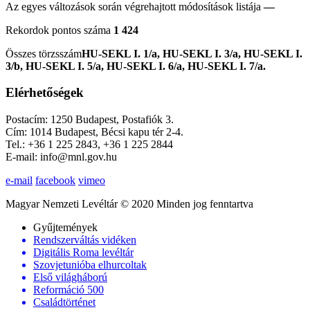
Az egyes változások során végrehajtott módosítások listája
—
Rekordok pontos száma
1 424
Összes törzsszám
HU-SEKL I. 1/a, HU-SEKL I. 3/a, HU-SEKL I.
3/b, HU-SEKL I. 5/a, HU-SEKL I. 6/a, HU-SEKL I. 7/a.
Elérhetőségek
Postacím: 1250 Budapest, Postafiók 3.
Cím: 1014 Budapest, Bécsi kapu tér 2-4.
Tel.: +36 1 225 2843, +36 1 225 2844
E-mail: info@mnl.gov.hu
e-mail
facebook
vimeo
Magyar Nemzeti Levéltár © 2020 Minden jog fenntartva
Gyűjtemények
Rendszerváltás vidéken
Digitális Roma levéltár
Szovjetunióba elhurcoltak
Első világháború
Reformáció 500
Családtörténet