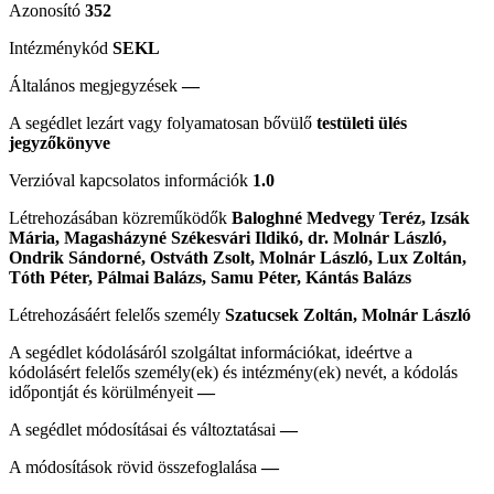
Azonosító
352
Intézménykód
SEKL
Általános megjegyzések
—
A segédlet lezárt vagy folyamatosan bővülő
testületi ülés
jegyzőkönyve
Verzióval kapcsolatos információk
1.0
Létrehozásában közreműködők
Baloghné Medvegy Teréz, Izsák
Mária, Magasházyné Székesvári Ildikó, dr. Molnár László,
Ondrik Sándorné, Ostváth Zsolt, Molnár László, Lux Zoltán,
Tóth Péter, Pálmai Balázs, Samu Péter, Kántás Balázs
Létrehozásáért felelős személy
Szatucsek Zoltán, Molnár László
A segédlet kódolásáról szolgáltat információkat, ideértve a
kódolásért felelős személy(ek) és intézmény(ek) nevét, a kódolás
időpontját és körülményeit
—
A segédlet módosításai és változtatásai
—
A módosítások rövid összefoglalása
—