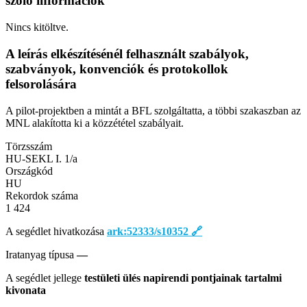
szóló információk
Nincs kitöltve.
A leírás elkészítésénél felhasznált szabályok,
szabványok, konvenciók és protokollok
felsorolására
A pilot-projektben a mintát a BFL szolgáltatta, a többi szakaszban az
MNL alakította ki a közzététel szabályait.
Törzsszám
HU-SEKL I. 1/a
Országkód
HU
Rekordok száma
1 424
A segédlet hivatkozása
ark:52333/s10352
🔗
Iratanyag típusa
—
A segédlet jellege
testületi ülés napirendi pontjainak tartalmi
kivonata