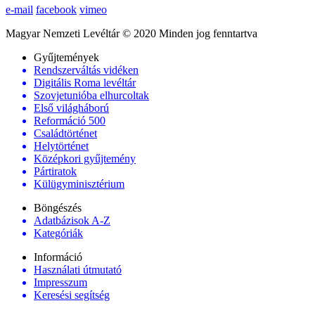
e-mail
facebook
vimeo
Magyar Nemzeti Levéltár © 2020 Minden jog fenntartva
Gyűjtemények
Rendszerváltás vidéken
Digitális Roma levéltár
Szovjetunióba elhurcoltak
Első világháború
Reformáció 500
Családtörténet
Helytörténet
Középkori gyűjtemény
Pártiratok
Külügyminisztérium
Böngészés
Adatbázisok A-Z
Kategóriák
Információ
Használati útmutató
Impresszum
Keresési segítség