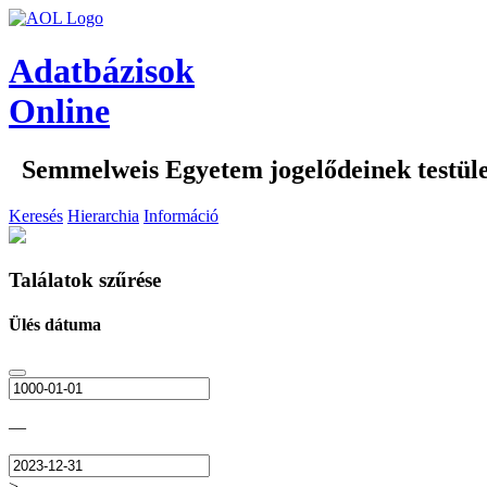
Adatbázisok
Online
Semmelweis Egyetem jogelődeinek testület
Keresés
Hierarchia
Információ
Találatok szűrése
Ülés dátuma
—
>