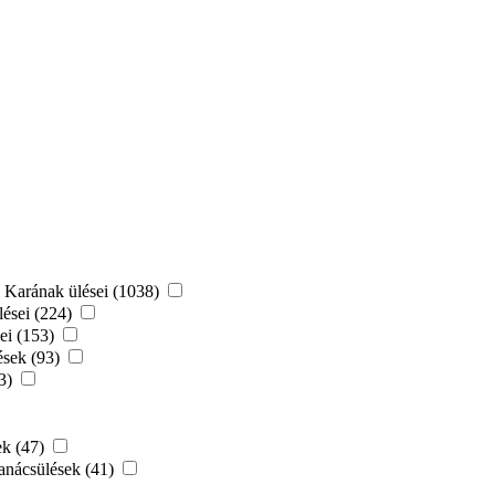
Karának ülései (1038)
ései (224)
ei (153)
ések (93)
73)
ek (47)
anácsülések (41)