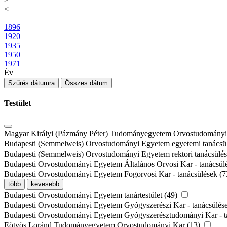
<
1896
1920
1935
1950
1971
Év
Szűrés dátumra
Összes dátum
Testület
Magyar Királyi (Pázmány Péter) Tudományegyetem Orvostudományi 
Budapesti (Semmelweis) Orvostudományi Egyetem egyetemi tanácsül
Budapesti (Semmelweis) Orvostudományi Egyetem rektori tanácsülés
Budapesti Orvostudományi Egyetem Általános Orvosi Kar - tanácsül
Budapesti Orvostudományi Egyetem Fogorvosi Kar - tanácsülések (
több
kevesebb
Budapesti Orvostudományi Egyetem tanártestület (49)
Budapesti Orvostudományi Egyetem Gyógyszerészi Kar - tanácsülés
Budapesti Orvostudományi Egyetem Gyógyszerésztudományi Kar - t
Eötvös Loránd Tudományegyetem Orvostudományi Kar (13)