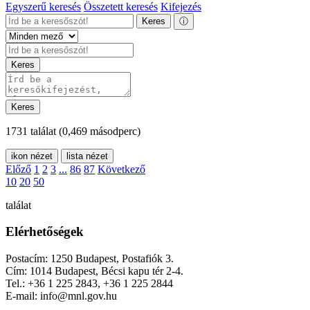
Egyszerű keresés
Összetett keresés
Kifejezés
Keres
ⓘ
Keres
Keres
1731 találat
(0,469 másodperc)
ikon nézet
lista nézet
Előző
1
2
3
...
86
87
Következő
10
20
50
találat
Elérhetőségek
Postacím: 1250 Budapest, Postafiók 3.
Cím: 1014 Budapest, Bécsi kapu tér 2-4.
Tel.: +36 1 225 2843, +36 1 225 2844
E-mail: info@mnl.gov.hu