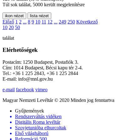
Túl sok találat, 5000 került megjelenítésre
ikon nézet
lista nézet
Előző
1
2
...
8
9
10
11
12
...
249
250
Következő
10
20
50
találat
Elérhetőségek
Postacím: 1250 Budapest, Postafiók 3.
Cím: 1014 Budapest, Bécsi kapu tér 2-4.
Tel.: +36 1 225 2843, +36 1 225 2844
E-mail: info@mnl.gov.hu
e-mail
facebook
vimeo
Magyar Nemzeti Levéltár © 2020 Minden jog fenntartva
Gyűjtemények
Rendszerváltás vidéken
Digitális Roma levéltár
Szovjetunióba elhurcoltak
Első világháború
Reformáció 500