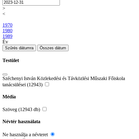
>
<
1970
1980
1989
Év
Szűrés dátumra
Összes dátum
Testület
Széchenyi István Közlekedési és Távközlési Műszaki Főiskola
tanácsülései (12943)
Média
Szöveg (12943 db)
Névtér használata
Ne használja a névteret