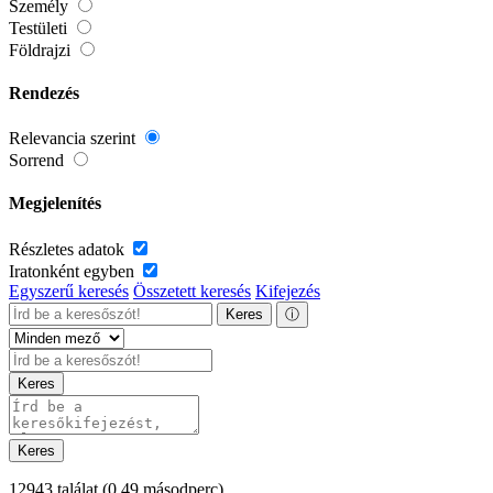
Személy
Testületi
Földrajzi
Rendezés
Relevancia szerint
Sorrend
Megjelenítés
Részletes adatok
Iratonként egyben
Egyszerű keresés
Összetett keresés
Kifejezés
Keres
ⓘ
Keres
Keres
12943 találat
(0,49 másodperc)