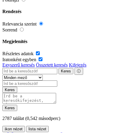
Rendezés
Relevancia szerint
Sorrend
Megjelenítés
Részletes adatok
Iratonként egyben
Egyszerű keresés
Összetett keresés
Kifejezés
Keres
ⓘ
Keres
Keres
2787 találat
(0,542 másodperc)
ikon nézet
lista nézet