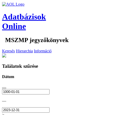
Adatbázisok
Online
MSZMP jegyzőkönyvek
Keresés
Hierarchia
Információ
Találatok szűrése
Dátum
—
>