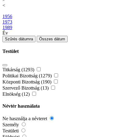
<
1956
1973
1989
Év
Szűrés dátumra
Összes dátum
Testület
Titkárság (1293)
Politikai Bizottság (1279)
Központi Bizottság (190)
Szervező Bizottság (13)
Elnökség (12)
Névtér használata
Ne használja a névteret
Személy
Testületi
Földrajzi