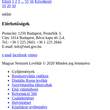
Előző
1
2
3
...
55
56
Következő
10
20
50
találat
Elérhetőségek
Postacím: 1250 Budapest, Postafiók 3.
Cím: 1014 Budapest, Bécsi kapu tér 2-4.
Tel.: +36 1 225 2843, +36 1 225 2844
E-mail: info@mnl.gov.hu
e-mail
facebook
vimeo
Magyar Nemzeti Levéltár © 2020 Minden jog fenntartva
Gyűjtemények
Rendszerváltás vidéken
Digitális Roma levéltár
Szovjetunióba elhurcoltak
Első világháború
Reformáció 500
Családtörténet
Helytörténet
Középkori gyűjtemény